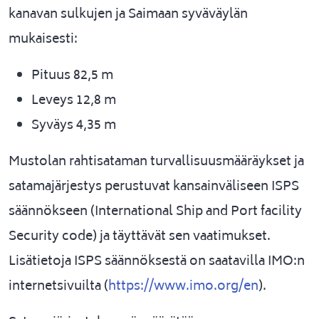
kanavan sulkujen ja Saimaan syväväylän
mukaisesti:
Pituus 82,5 m
Leveys 12,8 m
Syväys 4,35 m
Mustolan rahtisataman turvallisuusmääräykset ja
satamajärjestys perustuvat kansainväliseen ISPS
säännökseen (International Ship and Port facility
Security code) ja täyttävät sen vaatimukset.
Lisätietoja ISPS säännöksestä on saatavilla IMO:n
internetsivuilta (
https://www.imo.org/en
).