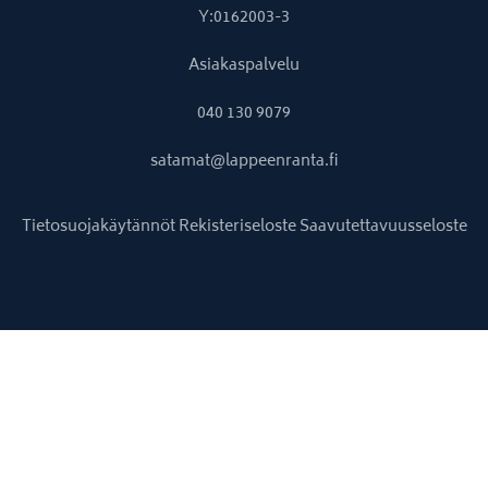
Y:0162003-3
Asiakaspalvelu
040 130 9079
satamat@lappeenranta.fi
Tietosuojakäytännöt
Rekisteriseloste
Saavutettavuusseloste