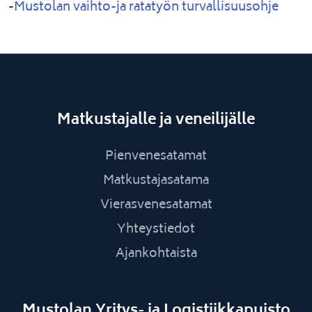
-
Mustolan vaihto-ja ratatyön turvallisuusohje
Matkustajalle ja veneilijälle
Pienvenesatamat
Matkustajasatama
Vierasvenesatamat
Yhteystiedot
Ajankohtaista
Mustolan Yritys- ja Logistiikkapuisto