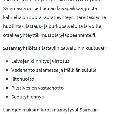
varrella, josta on yhteys Saimaan syväväylälle.
Satamassa on seitsemän laivapaikkaa, joista
kahdella on suora rautatieyhteys. Tarvitessanne
huolinta-, lastaus- ja purkupalveluita laivoille,
ottakaa yhteyttä: mustola@lappeenranta.fi.
Satamayhtiöltä
tilattaviin palveluihin kuuluvat:
Laivojen kiinnitys ja irrotus
Vedenanto satamassa ja Mälkiän sululla
Jätehuolto
Pilssivesien vastaanotto
Septityhjennys
Laivojen maksimikoot määräytyvät Saimaan