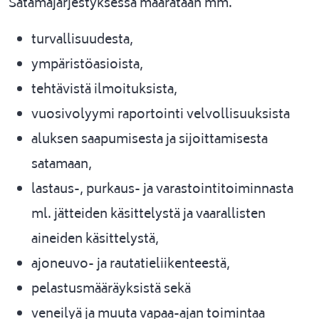
Satamajärjestyksessä määrätään mm.
turvallisuudesta,
ympäristöasioista,
tehtävistä ilmoituksista,
vuosivolyymi raportointi velvollisuuksista
aluksen saapumisesta ja sijoittamisesta
satamaan,
lastaus-, purkaus- ja varastointitoiminnasta
ml. jätteiden käsittelystä ja vaarallisten
aineiden käsittelystä,
ajoneuvo- ja rautatieliikenteestä,
pelastusmääräyksistä sekä
veneilyä ja muuta vapaa-ajan toimintaa