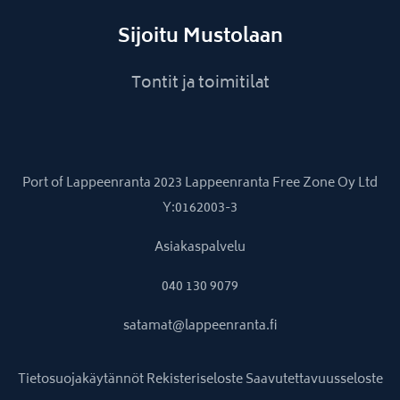
Sijoitu Mustolaan
Tontit ja toimitilat
Port of Lappeenranta 2023 Lappeenranta Free Zone Oy Ltd
Y:0162003-3
Asiakaspalvelu
040 130 9079
satamat@lappeenranta.fi
Tietosuojakäytännöt
Rekisteriseloste
Saavutettavuusseloste