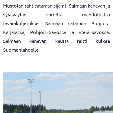
Mustolan rahtisataman sijainti Saimaan kanavan ja
syväväylän varrella mahdollistaa
tavarakuljetukset Saimaa
n satamiin Pohjois-
Karjalassa, Pohjois-Savossa ja
Etelä-Sav
ossa.
Saimaan kanavan kautta reitti kulkee
Suomenlahdelle.