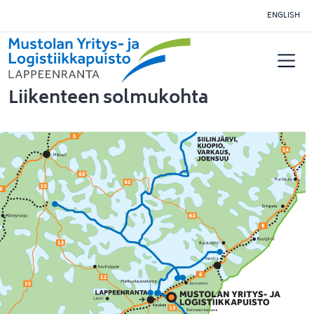
Siirry pääsisältöön
ENGLISH
Liikenteen solmukohta