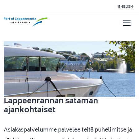
Siirry pääsisältöön
ENGLISH
Lappeenrannan sataman
ajankohtaiset
Asiakaspalvelumme palvelee teitä puhelimitse ja