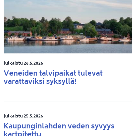
Julkaistu 26.5.2026
Veneiden talvipaikat tulevat
varattaviksi syksyllä!
Julkaistu 25.5.2026
Kaupunginlahden veden syvyys
kartoitettu