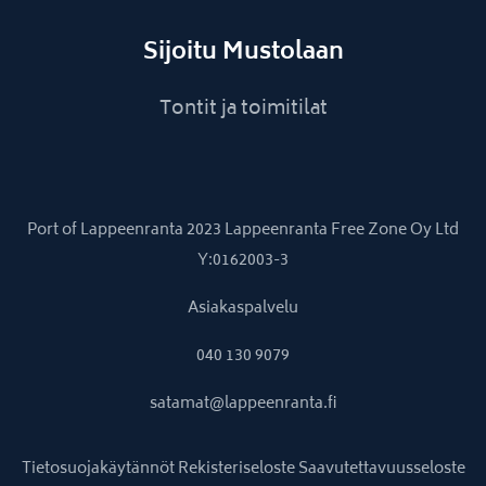
Sijoitu Mustolaan
Tontit ja toimitilat
Port of Lappeenranta 2023 Lappeenranta Free Zone Oy Ltd
Y:0162003-3
Asiakaspalvelu
040 130 9079
satamat@lappeenranta.fi
Tietosuojakäytännöt
Rekisteriseloste
Saavutettavuusseloste