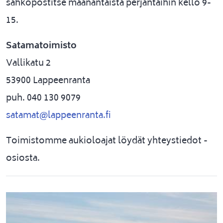
sähköpostitse maanantaista perjantaihin kello 9-
15.
Satamatoimisto
Vallikatu 2
53900 Lappeenranta
puh. 040 130 9079
satamat@lappeenranta.fi
Toimistomme aukioloajat löydät yhteystiedot -
osiosta.